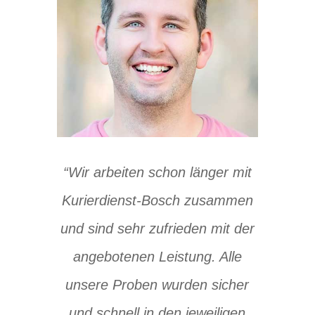
“Wir arbei­ten schon län­ger mit
Kurier­dienst-Bosch zusam­men
und sind sehr zufrie­den mit der
ange­bo­te­nen Leis­tung. Alle
unse­re Pro­ben wur­den sicher
und schnell in den jewei­li­gen