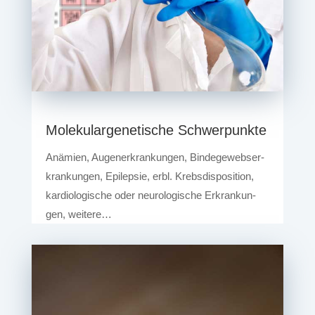
Mole­ku­lar­ge­ne­ti­sche Schwerpunkte
Anämi­en, Augen­er­kran­kun­gen, Bin­de­ge­webs­er­
kran­kun­gen, Epi­lep­sie, erbl. Krebs­dis­po­si­ti­on,
kar­dio­lo­gi­sche oder neu­ro­lo­gi­sche Erkran­kun­
gen, weitere…