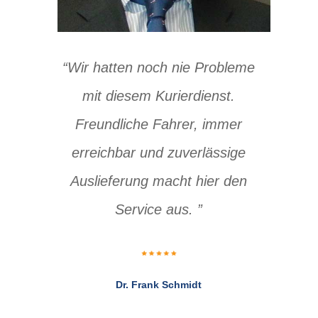
“Wir hat­ten noch nie Pro­ble­me
mit die­sem Kurier­dienst.
Freund­li­che Fah­rer, immer
erreich­bar und zuver­läs­si­ge
Aus­lie­fe­rung macht hier den
Ser­vice aus. ”
Dr. Frank Schmidt