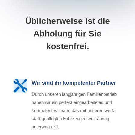
Übli­cher­wei­se ist die
Abho­lung für Sie
kostenfrei.

Wir sind ihr kom­pe­ten­ter Partner
Durch unse­ren lang­jäh­ri­gen Fami­li­en­be­trieb
haben wir ein per­fekt ein­ge­ar­bei­te­tes und
kom­pe­ten­tes Team, das mit unse­ren werk­
statt-gepfleg­ten Fahr­zeu­gen weit­räu­mig
unter­wegs ist.