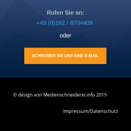
Rufen Sie an:
+49 (0)162 / 8704409
oder
SCHREI­BEN SIE UNS EINE E‑MAIL
© design von Medienschneiderei.info 2019
Impres­sum
/
Daten­schutz