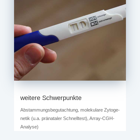
wei­te­re Schwerpunkte
Abstam­mungs­be­gut­ach­tung, mole­ku­la­re Zyto­ge­
ne­tik (u.a. prä­na­ta­ler Schnell­test), Array-CGH-
Analyse)