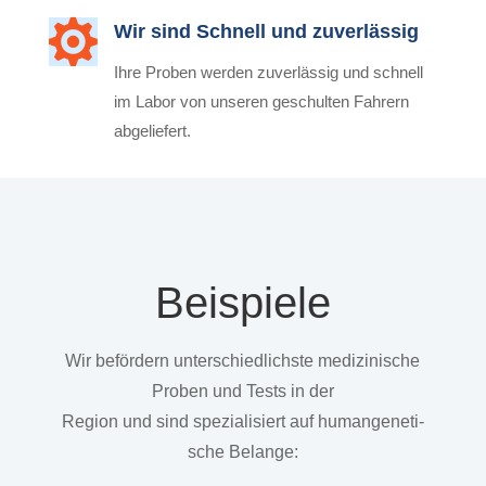

Wir sind Schnell und zuverlässig
Ihre Pro­ben wer­den zuver­läs­sig und schnell
im Labor von unse­ren geschul­ten Fah­rern
abgeliefert.
Bei­spie­le
Wir beför­dern unter­schied­lichs­te medi­zi­ni­sche
Pro­ben und Tests in der
Regi­on und sind spe­zia­li­siert auf human­ge­ne­ti­
sche Belange: