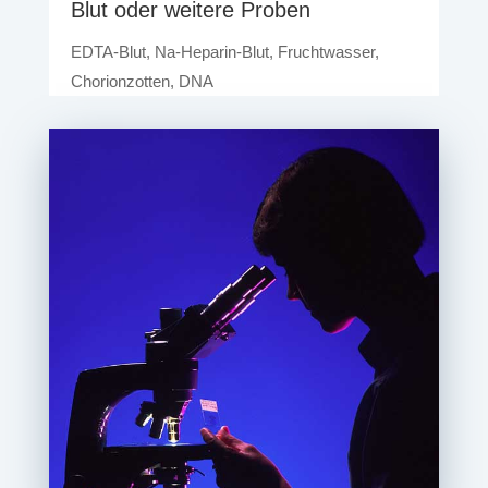
Blut oder wei­te­re Proben
EDTA-Blut, Na-Hepa­rin-Blut, Frucht­was­ser,
Cho­ri­on­zot­ten, DNA