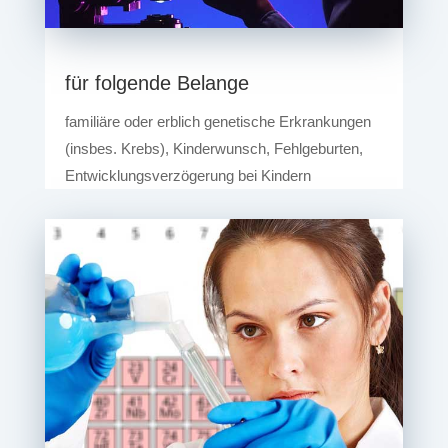
für fol­gen­de Belange
fami­liä­re oder erb­lich gene­ti­sche Erkran­kun­gen
(ins­bes. Krebs), Kin­der­wunsch, Fehl­ge­bur­ten,
Ent­wick­lungs­ver­zö­ge­rung bei Kindern